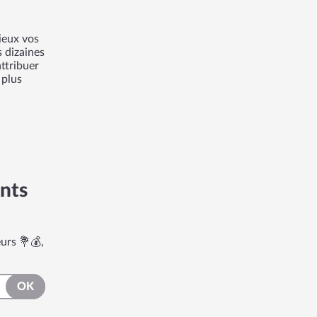
ieux vos
s dizaines
ttribuer
 plus
nts
urs 💐💰,
OK