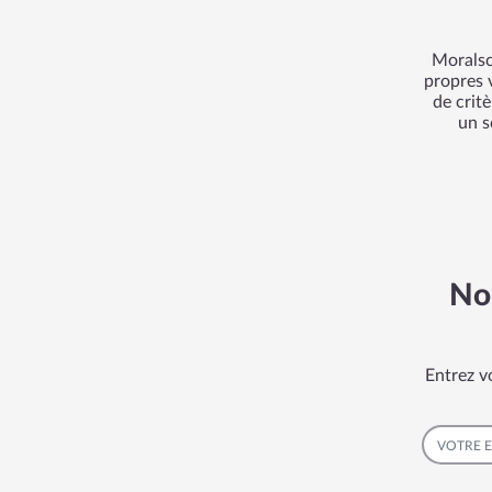
Moralsc
propres v
de crit
un s
No
Entrez v
EMAIL