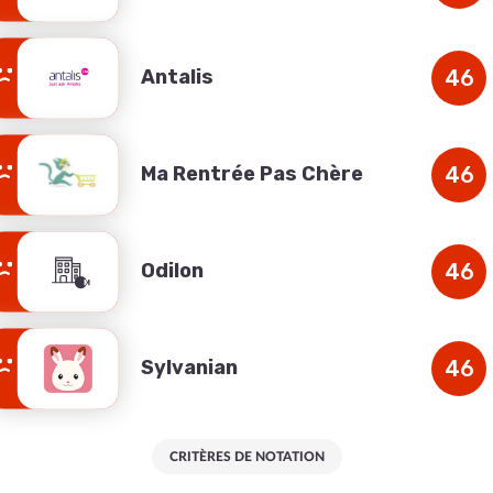
Antalis
46
Ma Rentrée Pas Chère
46
Odilon
46
Sylvanian
46
CRITÈRES DE NOTATION