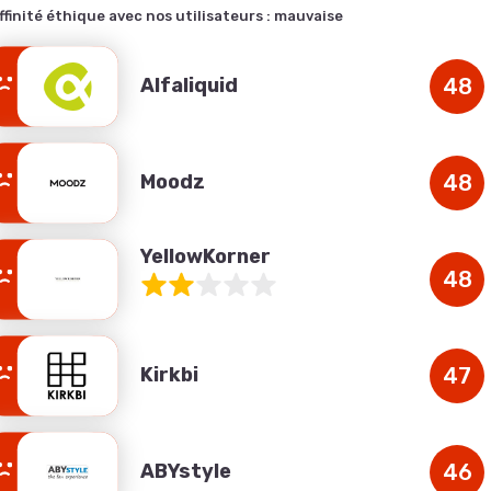
ffinité éthique avec nos utilisateurs :
mauvaise
Alfaliquid
48
Moodz
48
YellowKorner
48
Kirkbi
47
ABYstyle
46