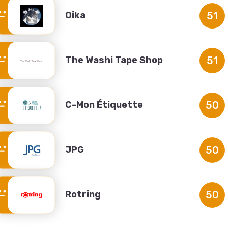
Oika
51
The Washi Tape Shop
51
C-Mon Étiquette
50
JPG
50
Rotring
50