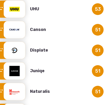
UHU
53
Canson
51
Displate
51
Juniqe
51
Naturalis
51