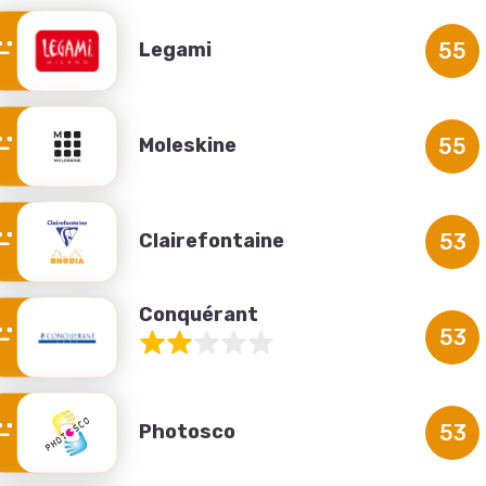
Legami
55
Moleskine
55
Clairefontaine
53
Conquérant
53
Photosco
53