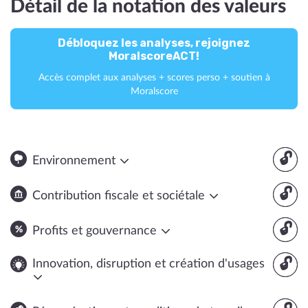
Détail de la notation des valeurs
Débloquez les analyses, rejoignez
MoralscoreACT!
Accès complet aux analyses + scores perso + soutien à
Moralscore
🔓
Environnement
🔓
Contribution fiscale et sociétale
🔓
Profits et gouvernance
🔓
Innovation, disruption et création d'usages