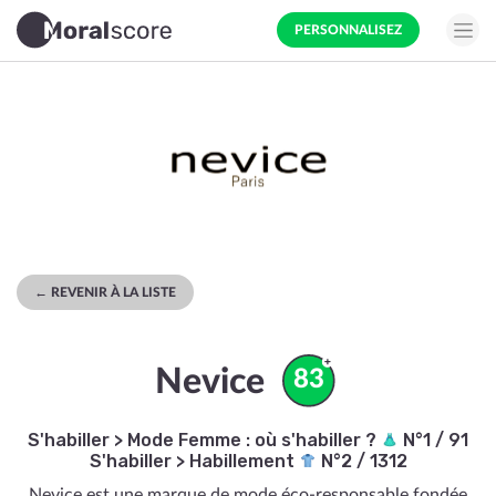
PERSONNALISEZ
← REVENIR À LA LISTE
Nevice
83
S'habiller
>
Mode Femme : où s'habiller ?
N°1 / 91
S'habiller
>
Habillement
N°2 / 1312
Nevice est une marque de mode éco-responsable fondée