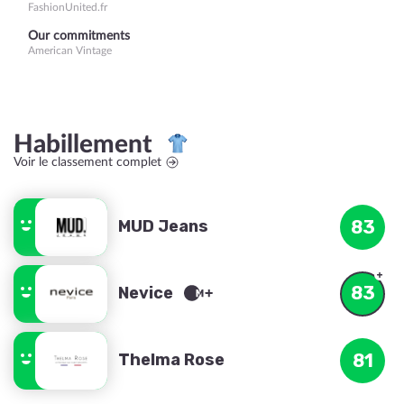
FashionUnited.fr
Our commitments
American Vintage
Habillement
Voir le classement complet
MUD Jeans
83
83
Nevice
Thelma Rose
81