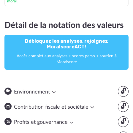
moral.
Détail de la notation des valeurs
Débloquez les analyses, rejoignez
MoralscoreACT!
Accès complet aux analyses + scores perso + soutien à
Moralscore
🔓
Environnement
🔓
Contribution fiscale et sociétale
🔓
Profits et gouvernance