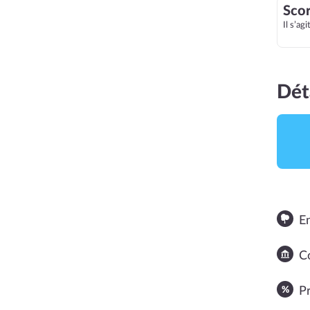
Scor
Il s’ag
Dét
E
NOTE MOYENNE
Co
P