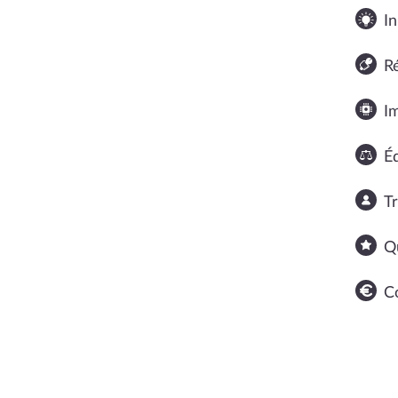
In
R
I
Éq
T
Q
C