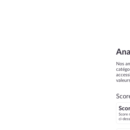
Ana
Nos an
catégor
accessi
valeurs
Scor
Scor
Score 
ci-des