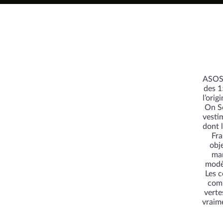
ASOS,
des 1
l’ori
On Sc
vesti
dont l
Fra
obj
mar
modèl
Les c
comp
verte
vraime