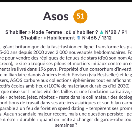
Asos
51
S'habiller
>
Mode Femme : où s'habiller ?
N°28 / 91
S'habiller
>
Habillement
N°468 / 1312
 géant britannique de la fast-fashion en ligne, transforme les pl
5-30 ans depuis 2000 avec 2 000 nouveautés hebdomadaires. F
gine pour vendre des répliques de tenues de stars (d’où son nom A
reen), le site a troqué ses pilons et mortiers initiaux contre un 
mentaire livré dans 196 pays. Propriété d’un consortium d’investi
e milliardaire danois Anders Holch Povlsen (via Bestseller) et le
sers, ASOS carbure aux collections éphémères tout en affichant
ectifs écolos ambitieux (100% de matériaux durables d’ici 2030). S
que mise sur l’inclusivité des tailles et une fondation caritative,
e « achetez, jetez, répétez » reste dans le collimateur des écolog
onditions de travail dans ses ateliers asiatiques et son bilan car
arable à un feu de forêt en speed dating – tempèrent ses prom
s. Aucun scandale majeur récent, mais une question persiste : p
nt être « durable » quand on incite à changer de garde-robe tout
semaines ?