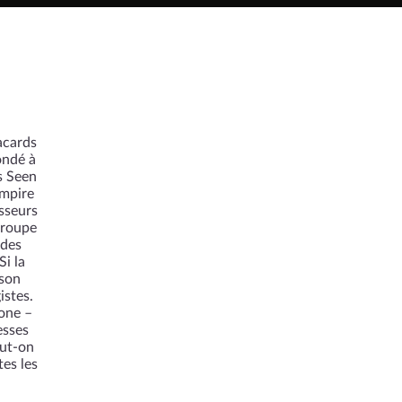
acards
ondé à
s Seen
empire
sseurs
 groupe
 des
i la
 son
istes.
bone –
esses
eut-on
es les