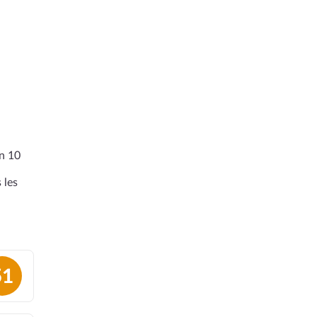
en 10
 les
51