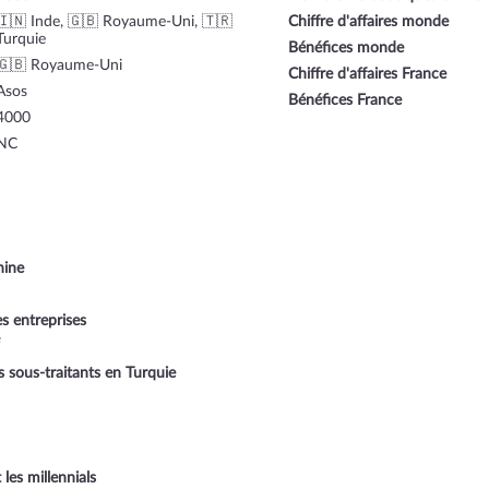
🇮🇳 Inde, 🇬🇧 Royaume-Uni, 🇹🇷
Chiffre d'affaires monde
Turquie
Bénéfices monde
🇬🇧 Royaume-Uni
Chiffre d'affaires France
Asos
Bénéfices France
4000
NC
hine
s entreprises
e
s sous-traitants en Turquie
es millennials