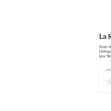
La 
Avec le
l’éthi
leur R