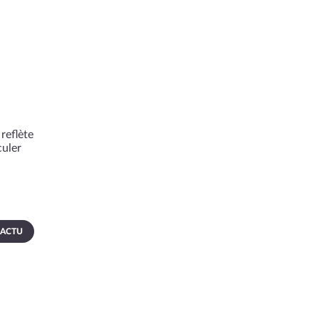
reflète
culer
 ACTU