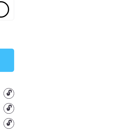
🔓
🔓
🔓
🔓