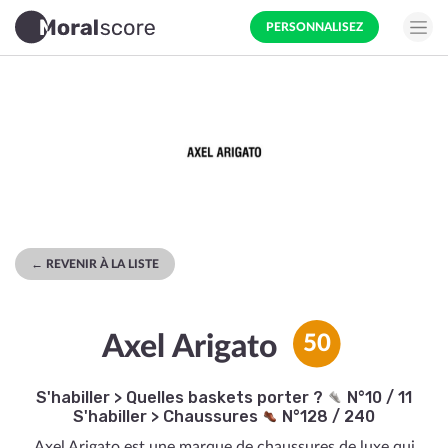
PERSONNALISEZ
← REVENIR À LA LISTE
Axel Arigato
50
S'habiller
>
Quelles baskets porter ?
N°10 / 11
S'habiller
>
Chaussures
N°128 / 240
Axel Arigato est une marque de chaussures de luxe qui