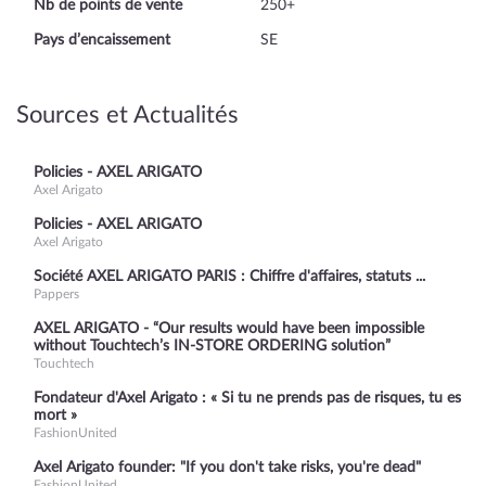
Nb de points de vente
250+
Pays d’encaissement
SE
Sources et Actualités
Policies - AXEL ARIGATO
Axel Arigato
Policies - AXEL ARIGATO
Axel Arigato
Société AXEL ARIGATO PARIS : Chiffre d'affaires, statuts ...
Pappers
AXEL ARIGATO - “Our results would have been impossible
without Touchtech’s IN-STORE ORDERING solution”
Touchtech
Fondateur d'Axel Arigato : « Si tu ne prends pas de risques, tu es
mort »
FashionUnited
Axel Arigato founder: "If you don't take risks, you're dead"
FashionUnited