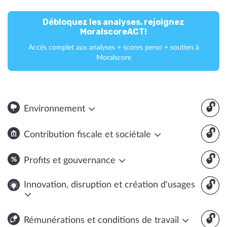
Débloquez les analyses, rejoignez
MoralscoreACT!
Accès complet aux analyses + scores perso + soutien à
Moralscore
🔓
Environnement
🔓
Contribution fiscale et sociétale
🔓
Profits et gouvernance
🔓
Innovation, disruption et création d'usages
🔓
Rémunérations et conditions de travail