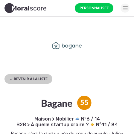
PERSONNALISEZ
← REVENIR À LA LISTE
Bagane
55
Maison
>
Mobilier
N°6 / 14
B2B
>
À quelle startup croire ?
N°41 / 84
Bagane, c'est la startup née du coup de gueule : Julien