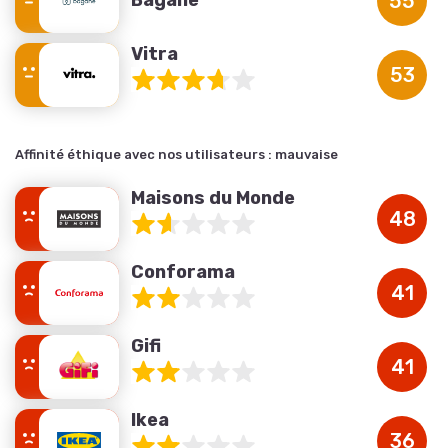
Bagane
55
Vitra
53
Affinité éthique avec nos utilisateurs :
mauvaise
Maisons du Monde
48
Conforama
41
Gifi
41
Ikea
36