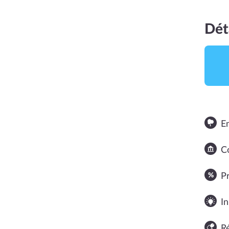
Dét
E
NOTE MOYENNE
Co
P
In
R