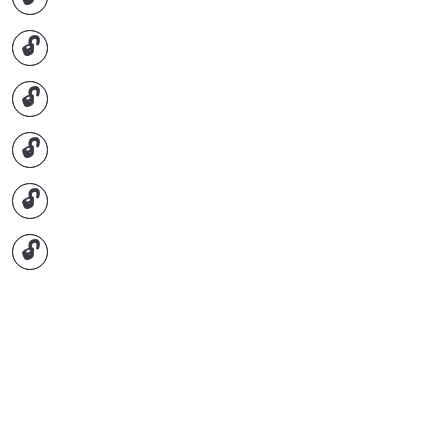
🔓
🔓
🔓
🔓
🔓