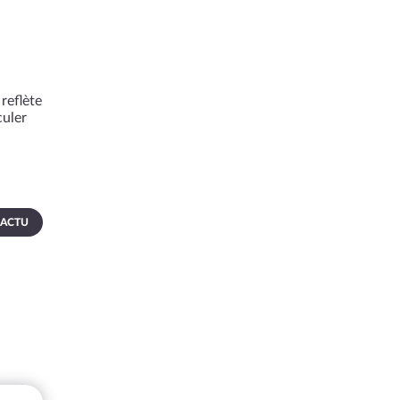
reflète
culer
 ACTU