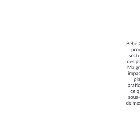
Bébé C
prod
secte
des po
Malgr
impac
pl
prati
ce q
sous-
de mes