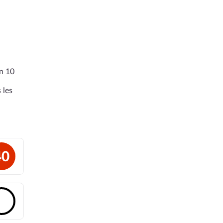
en 10
 les
40
🔓