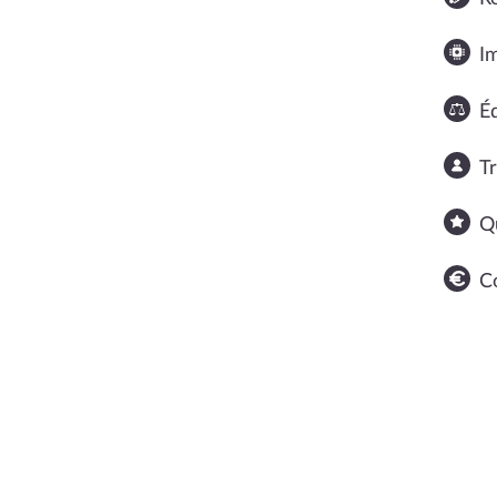
I
Éq
T
Q
C