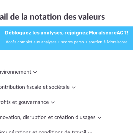
ail de la notation des valeurs
Débloquez les analyses, rejoignez MoralscoreACT!
Accès complet aux analyses + scores perso + soutien à Moralscore
nvironnement
ntribution fiscale et sociétale
rofits et gouvernance
novation, disruption et création d'usages
émunérations et conditions de travail