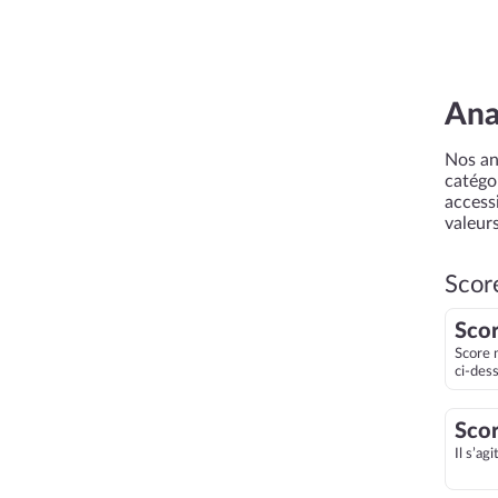
Ana
Nos an
catégor
accessi
valeurs
Scor
Scor
Score 
ci-des
Scor
Il s’ag