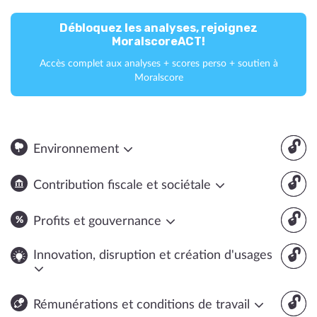
Débloquez les analyses, rejoignez
MoralscoreACT!
Accès complet aux analyses + scores perso + soutien à
Moralscore
🔓
Environnement
🔓
Contribution fiscale et sociétale
🔓
Profits et gouvernance
🔓
Innovation, disruption et création d'usages
🔓
Rémunérations et conditions de travail