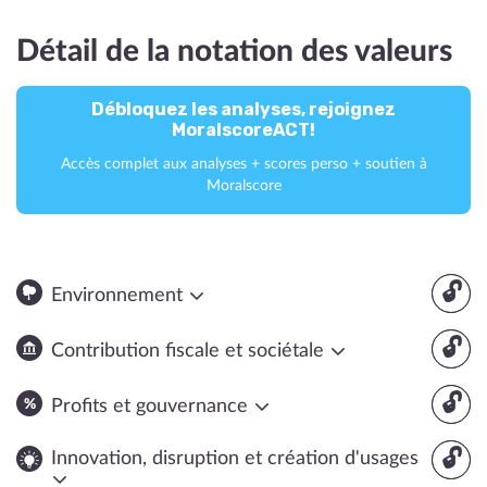
Détail de la notation des valeurs
Débloquez les analyses, rejoignez
MoralscoreACT!
Accès complet aux analyses + scores perso + soutien à
Moralscore
🔓
Environnement
🔓
Contribution fiscale et sociétale
🔓
Profits et gouvernance
🔓
Innovation, disruption et création d'usages