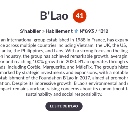
B'Lao
41
S'habiller
>
Habillement
N°893 / 1312
 an international group established in 1988 in France, has expan
ce across multiple countries including Vietnam, the UK, the US,
 Lanka, the Philippines, and Laos. With a strong focus on the ling
on industry, the group has achieved remarkable growth, averagi
ear and reaching 100% growth in 2020. B'Lao operates through s
ds, including Corèle, Marguerite, and MâleFix. The group's histo
marked by strategic investments and expansions, with a notable
stablishment of the Foundation B'Lao in 2017, aimed at promoti
tion. Despite its impressive growth, B'Lao's environmental and 
impact remains unclear, raising concerns about its commitment t
sustainability and social responsibility.
LE SITE DE B'LAO