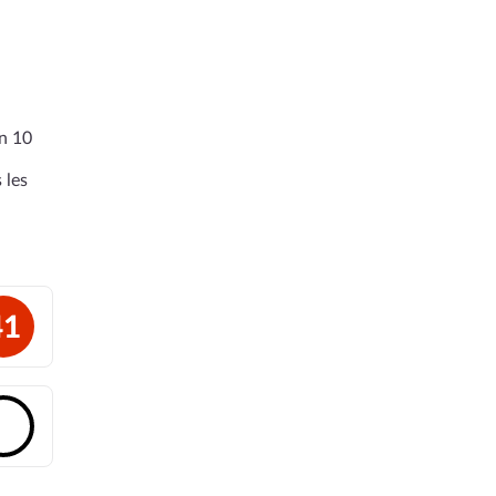
en 10
 les
41
🔓