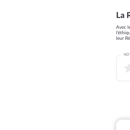
La 
Avec le
l’éthi
leur R