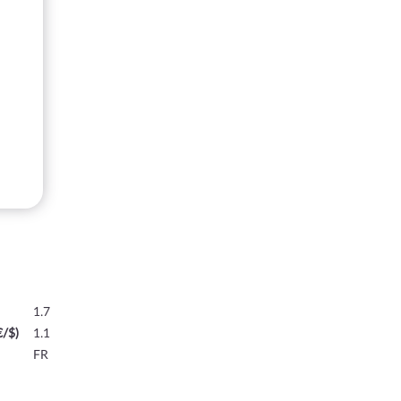
1.7
€/$)
1.1
FR