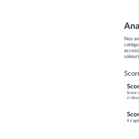
Ana
Nos an
catégor
accessi
valeurs
Scor
Scor
Score 
ci-des
Scor
Il s’ag