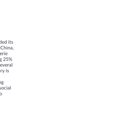
ded its
 China,
erie
ng 25%
everal
ry is
ng
social
o