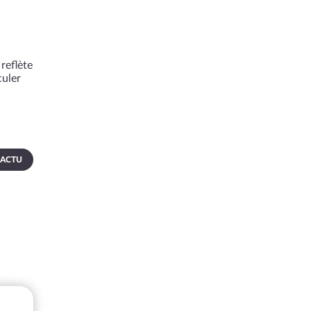
reflète
culer
 ACTU