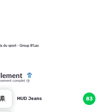
nts du sport - Group B'Lao
llement
assement complet
MUD Jeans
83