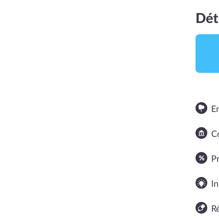
Dét
E
Co
NOTE MOYENNE
P
In
R