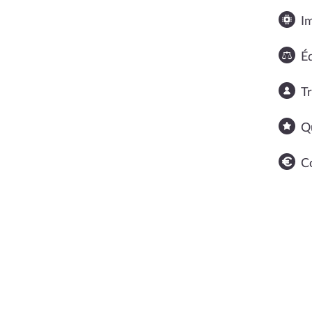
I
Éq
T
Q
C