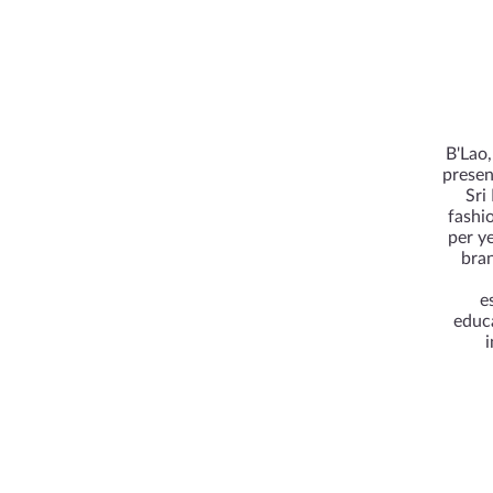
B'Lao,
presen
Sri
fashi
per y
bran
e
educa