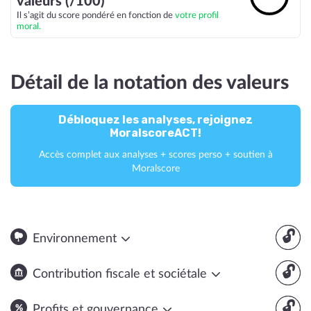
valeurs (/100)
Il s’agit du score pondéré en fonction de
votre profil
moral.
Détail de la notation des valeurs
Débloquez les analyses, rejoignez
MoralscoreACT!
Accès complet aux analyses + scores perso + soutien à
Moralscore
🔓
Environnement
🔓
Contribution fiscale et sociétale
🔓
Profits et gouvernance