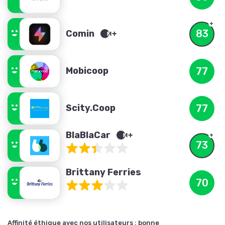
83
Comin
Mobicoop
77
Scity.Coop
77
BlaBlaCar
73
Brittany Ferries
70
Affinité éthique avec nos utilisateurs :
bonne