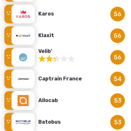
Karos
56
Klaxit
56
Velib'
56
Captrain France
54
Allocab
53
Batobus
53