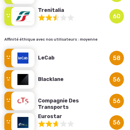
Trenitalia
60
Affinité éthique avec nos utilisateurs :
moyenne
LeCab
58
Blacklane
56
Compagnie Des
56
Transports
Strasbourgeois
Eurostar
56