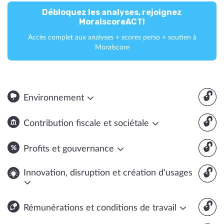
Débloquez les analyses, rejoignez
MoralscoreACT!
Accès complet aux analyses + scores perso + soutien à
Moralscore
🔓
Environnement
🔓
Contribution fiscale et sociétale
🔓
Profits et gouvernance
🔓
Innovation, disruption et création d'usages
🔓
Rémunérations et conditions de travail