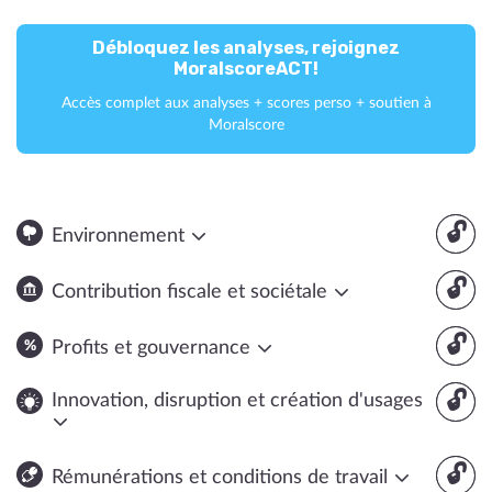
Débloquez les analyses, rejoignez
MoralscoreACT!
Accès complet aux analyses + scores perso + soutien à
Moralscore
🔓
Environnement
🔓
Contribution fiscale et sociétale
🔓
Profits et gouvernance
🔓
Innovation, disruption et création d'usages
🔓
Rémunérations et conditions de travail