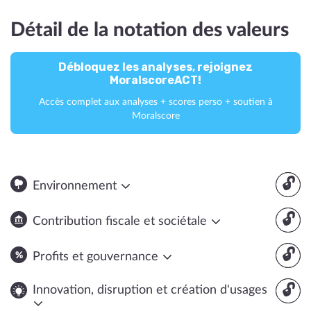
Détail de la notation des valeurs
Débloquez les analyses, rejoignez
MoralscoreACT!
Accès complet aux analyses + scores perso + soutien à
Moralscore
🔓
Environnement
🔓
Contribution fiscale et sociétale
🔓
Profits et gouvernance
🔓
Innovation, disruption et création d'usages