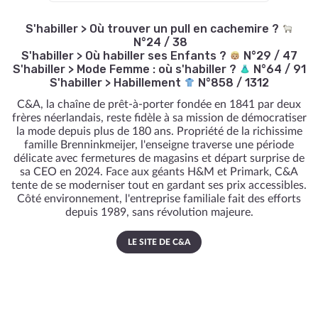
S'habiller
>
Où trouver un pull en cachemire ?
N°24 / 38
S'habiller
>
Où habiller ses Enfants ?
N°29 / 47
S'habiller
>
Mode Femme : où s'habiller ?
N°64 / 91
S'habiller
>
Habillement
N°858 / 1312
C&A, la chaîne de prêt-à-porter fondée en 1841 par deux
frères néerlandais, reste fidèle à sa mission de démocratiser
la mode depuis plus de 180 ans. Propriété de la richissime
famille Brenninkmeijer, l'enseigne traverse une période
délicate avec fermetures de magasins et départ surprise de
sa CEO en 2024. Face aux géants H&M et Primark, C&A
tente de se moderniser tout en gardant ses prix accessibles.
Côté environnement, l'entreprise familiale fait des efforts
depuis 1989, sans révolution majeure.
LE SITE DE C&A