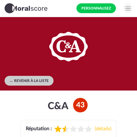
PERSONNALISEZ
← REVENIR À LA LISTE
C&A
43
Réputation :
(
détails
)