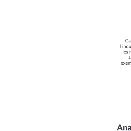
Ca
l'ind
les 
J
exem
Ana