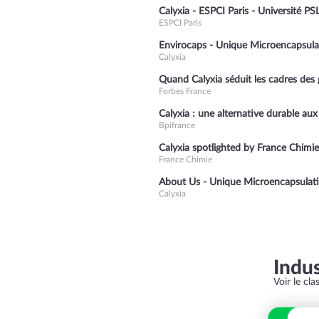
Calyxia - ESPCI Paris - Université PS
ESPCI Paris
Envirocaps - Unique Microencapsula
Calyxia
Quand Calyxia séduit les cadres des 
Forbes France
Calyxia : une alternative durable au
Bpifrance
Calyxia spotlighted by France Chimie
France Chimie
About Us - Unique Microencapsulat
Calyxia
Indu
Voir le cl