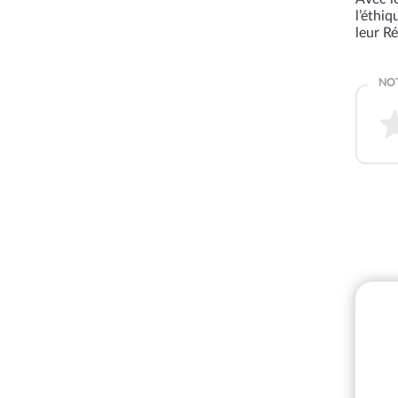
l’éthi
leur R