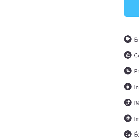
E
Co
NOTE MOYENNE
P
In
R
I
Éq