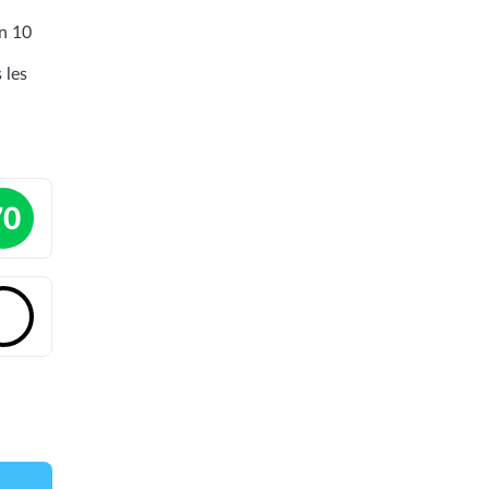
en 10
 les
70
🔓