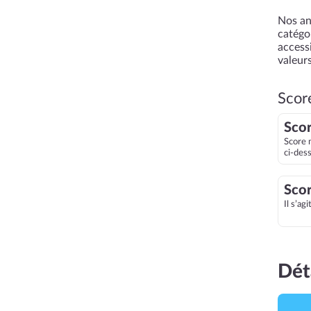
Nos an
catégor
accessi
valeurs
Scor
Scor
Score 
ci-des
Scor
Il s’ag
Dét