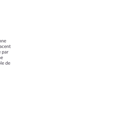
nne
lacent
e par
ne
le de