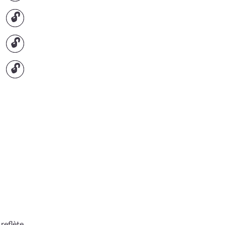
🔓
🔓
🔓
reflète