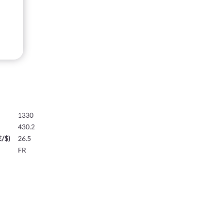
1330
430.2
€/$)
26.5
FR