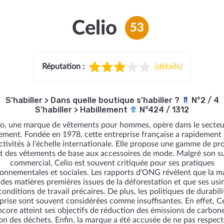
Celio
53
Réputation :
(
détails
)
S'habiller
>
Dans quelle boutique s'habiller ?
N°2 / 4
S'habiller
>
Habillement
N°424 / 1312
io, une marque de vêtements pour hommes, opère dans le secteu
llement. Fondée en 1978, cette entreprise française a rapidement
ctivités à l'échelle internationale. Elle propose une gamme de pr
nt des vêtements de base aux accessoires de mode. Malgré son s
commercial, Celio est souvent critiquée pour ses pratiques
onnementales et sociales. Les rapports d'ONG révèlent que la 
e des matières premières issues de la déforestation et que ses usi
conditions de travail précaires. De plus, les politiques de durabili
eprise sont souvent considérées comme insuffisantes. En effet, Ce
ncore atteint ses objectifs de réduction des émissions de carbone
on des déchets. Enfin, la marque a été accusée de ne pas respect