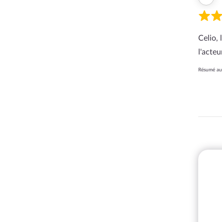
Celio,
l'acte
Résumé aut