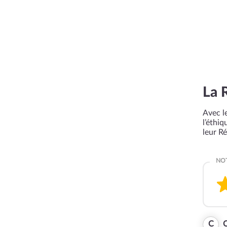
La 
Avec le
l’éthi
leur R
C
C