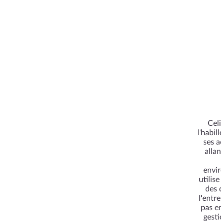
Cel
l'habi
ses a
alla
envir
utilis
des 
l'entr
pas e
gesti