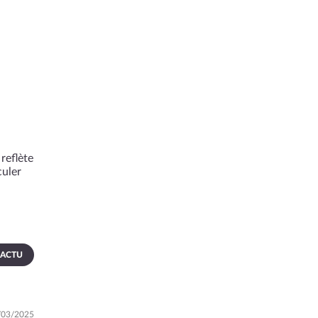
reflète
culer
 ACTU
3/03/2025