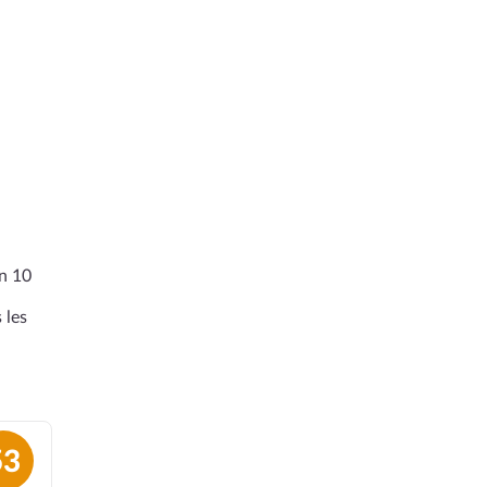
en 10
 les
53