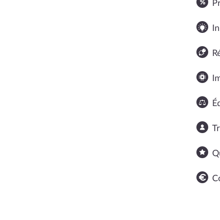
P
In
R
I
Éq
T
Q
C