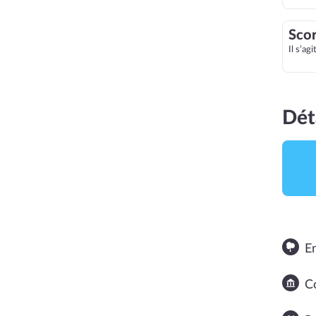
Scor
Il s’ag
Dét
E
NOTE MOYENNE
3
Co