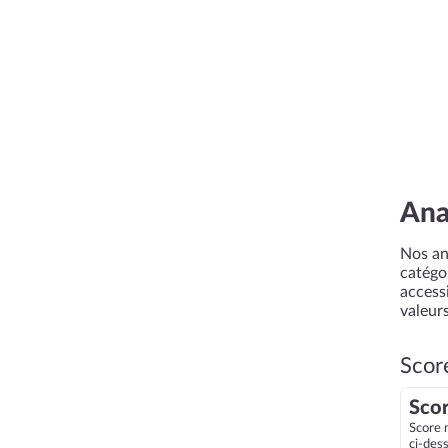
Ana
Nos an
catégor
accessi
valeurs
Scor
Scor
Score 
ci-des