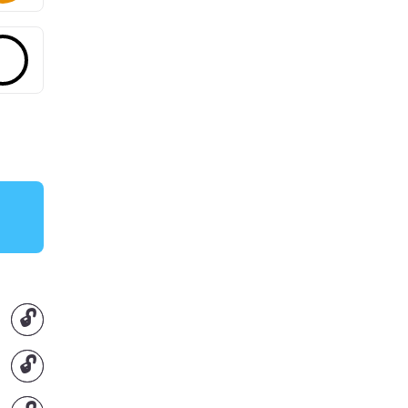
🔓
🔓
🔓