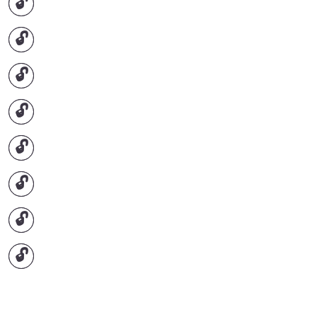
🔓
🔓
🔓
🔓
🔓
🔓
🔓
🔓