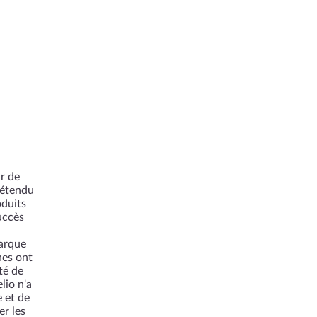
r de
 étendu
oduits
uccès
marque
nes ont
té de
lio n'a
 et de
er les