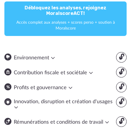
Débloquez les analyses, rejoignez
MoralscoreACT!
Accès complet aux analyses + scores perso + soutien à
Moralscore
🔓
Environnement
🔓
Contribution fiscale et sociétale
🔓
Profits et gouvernance
🔓
Innovation, disruption et création d'usages
🔓
Rémunérations et conditions de travail