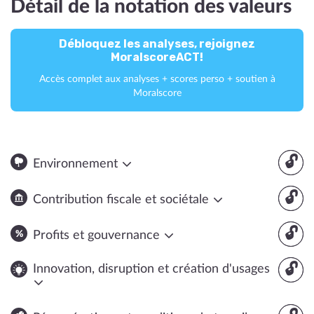
Détail de la notation des valeurs
Débloquez les analyses, rejoignez
MoralscoreACT!
Accès complet aux analyses + scores perso + soutien à
Moralscore
🔓
Environnement
🔓
Contribution fiscale et sociétale
🔓
Profits et gouvernance
🔓
Innovation, disruption et création d'usages