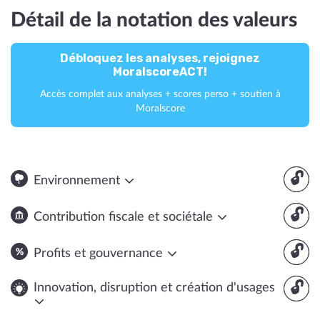
Détail de la notation des valeurs
Débloquez les analyses, rejoignez
MoralscoreACT!
Accès complet aux analyses + scores perso + soutien à
Moralscore
🔓
Environnement
🔓
Contribution fiscale et sociétale
🔓
Profits et gouvernance
🔓
Innovation, disruption et création d'usages