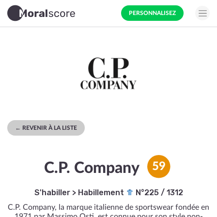
PERSONNALISEZ
← REVENIR À LA LISTE
C.P. Company
59
S'habiller
>
Habillement
N°225 / 1312
C.P. Company, la marque italienne de sportswear fondée en
1971 par Massimo Osti, est connue pour son style non-