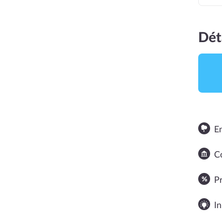
Dét
E
NOTE MOYENNE
Co
P
In