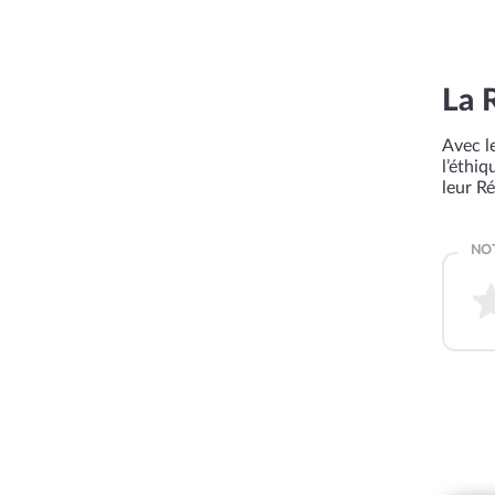
La 
Avec le
l’éthi
leur R