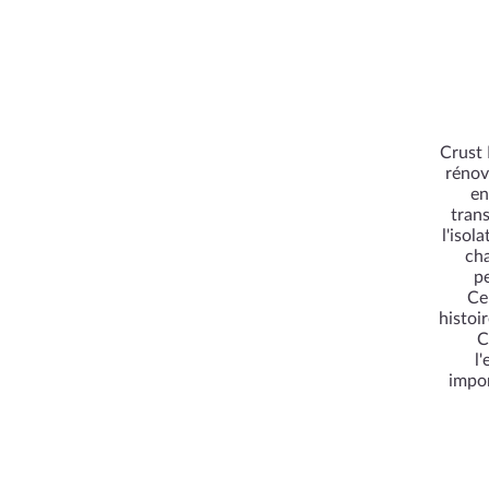
Crust 
rénov
en
tran
l'isol
cha
pe
Ce
histoi
C
l
impor