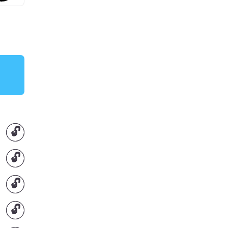
🔓
🔓
🔓
🔓