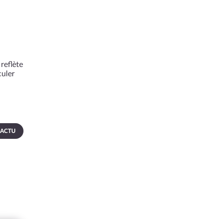
reflète
culer
 ACTU