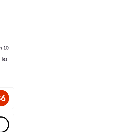
en 10
 les
36
🔓