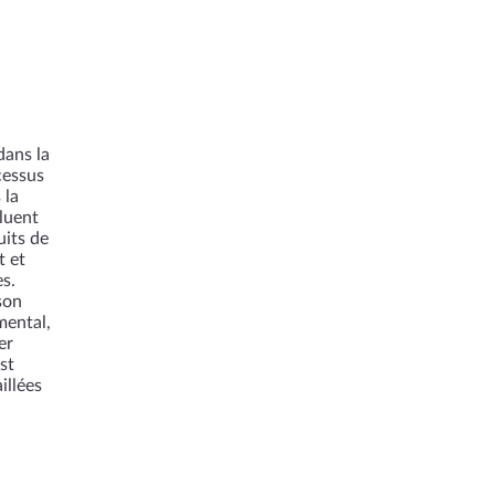
dans la
cessus
 la
luent
uits de
t et
es.
son
mental,
er
st
illées