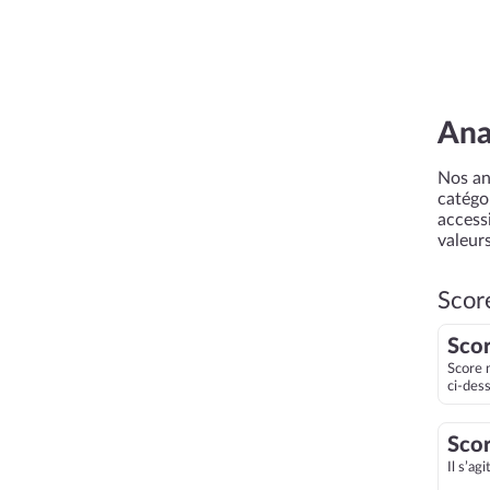
Ana
Nos an
catégor
accessi
valeurs
Scor
Scor
Score 
ci-des
Scor
Il s’ag