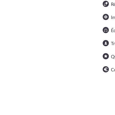
R
I
Éq
T
Q
C