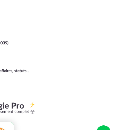
039)
aires, statuts...
gie Pro
assement complet