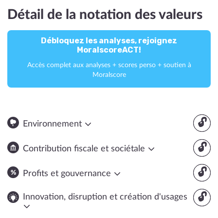
Détail de la notation des valeurs
Débloquez les analyses, rejoignez
MoralscoreACT!
Accès complet aux analyses + scores perso + soutien à
Moralscore
🔓
Environnement
🔓
Contribution fiscale et sociétale
🔓
Profits et gouvernance
🔓
Innovation, disruption et création d'usages