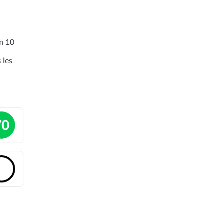
en 10
 les
70
🔓