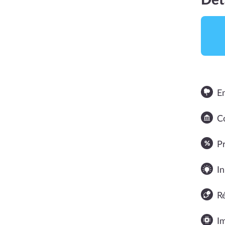
Dét
E
Co
NOTE MOYENNE
P
In
R
I