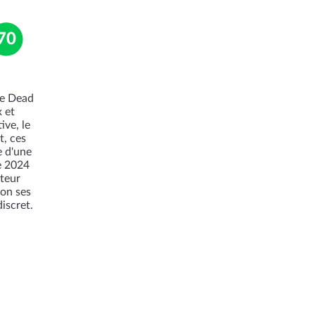
70
ée Dead
 et
ive, le
t, ces
e d'une
e 2024
ateur
ion ses
iscret.