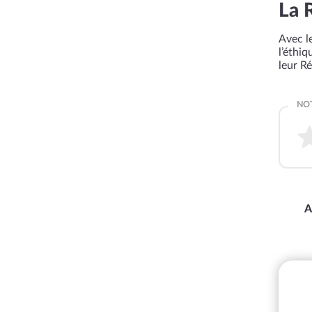
La 
Avec le
l’éthi
leur R
A