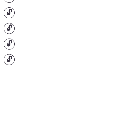
🔓
🔓
🔓
🔓