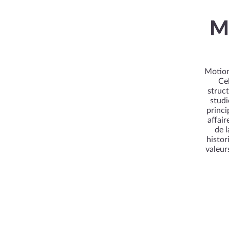
Mo
Motion
Ce
struct
studi
princi
affai
de l
histor
valeur