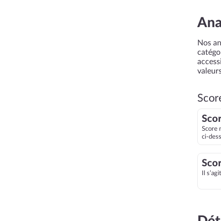
Ana
Nos an
catégor
accessi
valeurs
Scor
Scor
Score 
ci-des
Scor
Il s’ag