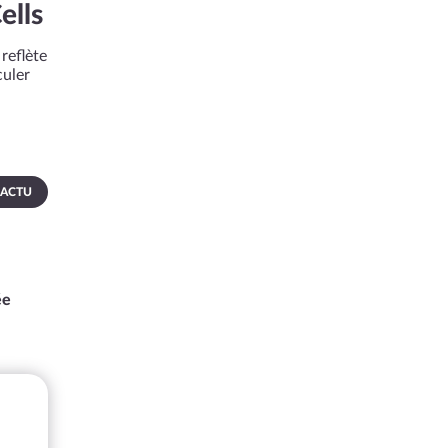
ells
reflète
culer
 ACTU
ée