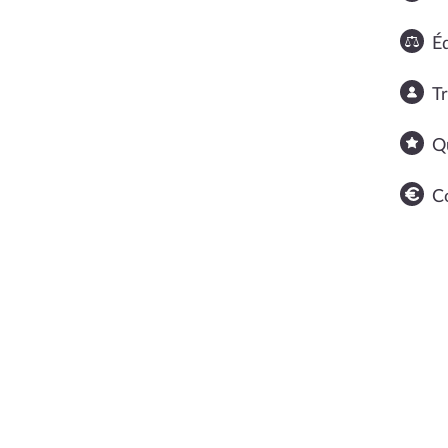
Éq
T
Q
C