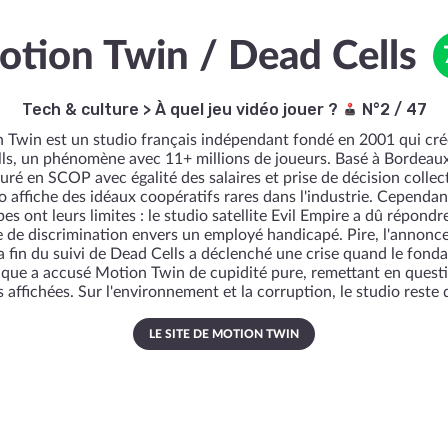
tion Twin / Dead Cells
Tech & culture
>
À quel jeu vidéo jouer ?
N°2 / 47
 Twin est un studio français indépendant fondé en 2001 qui cr
lls, un phénomène avec 11+ millions de joueurs. Basé à Bordeaux
uré en SCOP avec égalité des salaires et prise de décision collect
o affiche des idéaux coopératifs rares dans l'industrie. Cependan
pes ont leurs limites : le studio satellite Evil Empire a dû répondr
re de discrimination envers un employé handicapé. Pire, l'annonc
a fin du suivi de Dead Cells a déclenché une crise quand le fond
ique a accusé Motion Twin de cupidité pure, remettant en quest
s affichées. Sur l'environnement et la corruption, le studio reste d
LE SITE DE MOTION TWIN