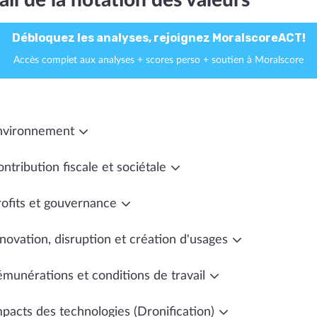
ail de la notation des valeurs
Débloquez les analyses, rejoignez MoralscoreACT!
Accès complet aux analyses + scores perso + soutien à Moralscore
nvironnement
ntribution fiscale et sociétale
rofits et gouvernance
novation, disruption et création d'usages
émunérations et conditions de travail
mpacts des technologies (Dronification)