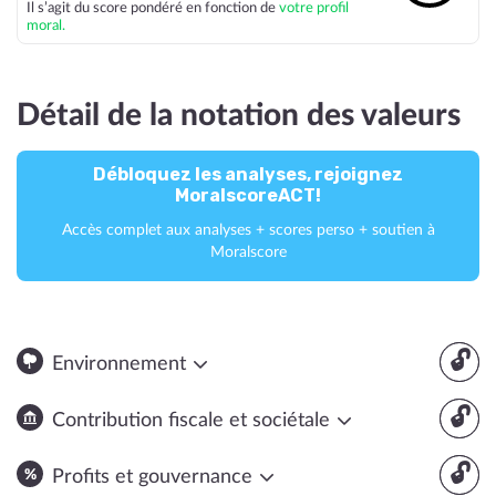
Il s’agit du score pondéré en fonction de
votre profil
moral.
Détail de la notation des valeurs
Débloquez les analyses, rejoignez
MoralscoreACT!
Accès complet aux analyses + scores perso + soutien à
Moralscore
🔓
Environnement
🔓
Contribution fiscale et sociétale
🔓
Profits et gouvernance