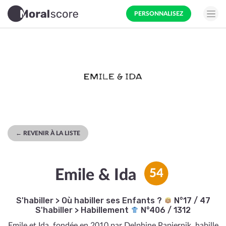
PERSONNALISEZ
← REVENIR À LA LISTE
Emile & Ida
54
S'habiller
>
Où habiller ses Enfants ?
N°17 / 47
S'habiller
>
Habillement
N°406 / 1312
Emile et Ida, fondée en 2010 par Delphine Papiernik, habille