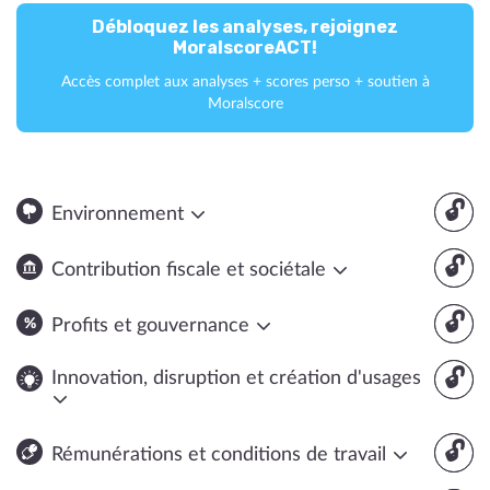
Débloquez les analyses, rejoignez
MoralscoreACT!
Accès complet aux analyses + scores perso + soutien à
Moralscore
🔓
Environnement
🔓
Contribution fiscale et sociétale
🔓
Profits et gouvernance
🔓
Innovation, disruption et création d'usages
🔓
Rémunérations et conditions de travail