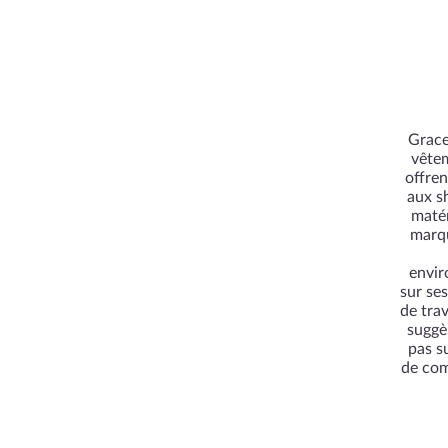
Grace
vêtem
offren
aux s
matér
marqu
envir
sur se
de tra
suggèr
pas s
de com