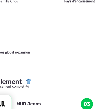
Famille Chou
Pays d’encaissement
yes global expansion
llement
assement complet
MUD Jeans
83