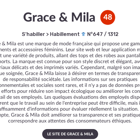
Grace & Mila
48
S'habiller
>
Habillement
N°647 / 1312
 & Mila est une marque de mode française qui propose une ga
ents et accessoires féminins. Leur site web et leur application 
t une variété de produits, allant des tops et des robes aux panta
horts. La marque est connue pour son style discret et élégant, av
iaux délicats et des imprimés variés. Cependant, malgré son im
e soignée, Grace & Mila laisse à désirer en termes de transpare
de responsabilité sociétale. Les informations sur ses pratiques
onnementales et sociales sont rares, et il n'y a pas de données pr
s efforts pour réduire son impact écologique ou améliorer les con
vail de ses employés. Les quelques évaluations des employés disp
ent que le travail au sein de l'entreprise peut être difficile, mais i
uffisamment d'informations pour évaluer réellement la situation. 
pte, Grace & Mila doit améliorer sa transparence et ses pratiqu
correspondre aux attentes des consommateurs éthiques.
LE SITE DE GRACE & MILA