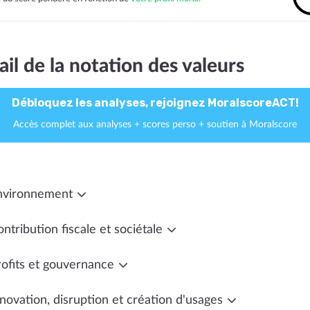
ail de la notation des valeurs
Débloquez les analyses, rejoignez MoralscoreACT!
Accès complet aux analyses + scores perso + soutien à Moralscore
nvironnement
ntribution fiscale et sociétale
rofits et gouvernance
novation, disruption et création d'usages