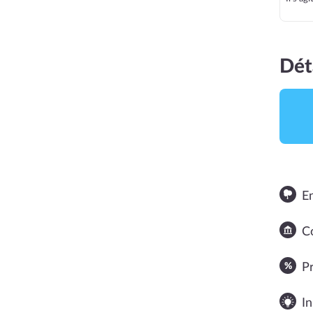
Dét
E
NOTE MOYENNE
Co
P
In