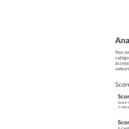
Ana
Nos an
catégor
accessi
valeurs
Scor
Scor
Score 
ci-des
Scor
Il s’ag