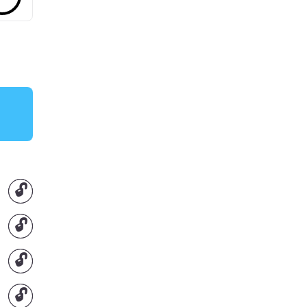
🔓
🔓
🔓
🔓