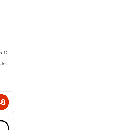
en 10
 les
48
🔓