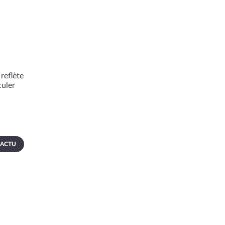
reflète
culer
 ACTU