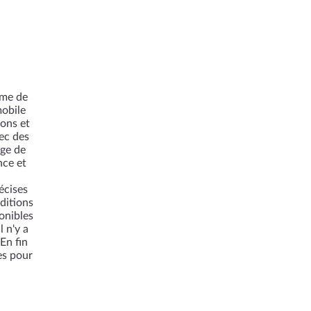
mme de
mobile
lons et
ec des
age de
nce et
écises
ditions
onibles
l n'y a
En fin
es pour