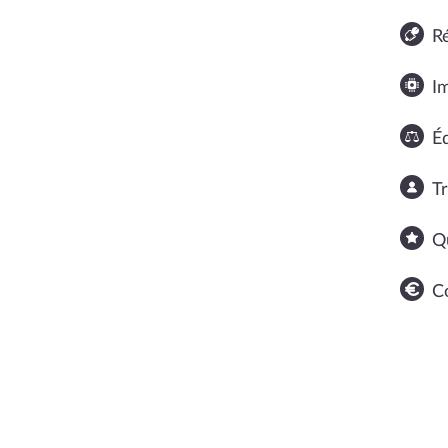
R
I
Éq
T
Q
C