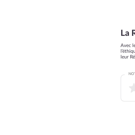
La 
Avec le
l’éthi
leur R