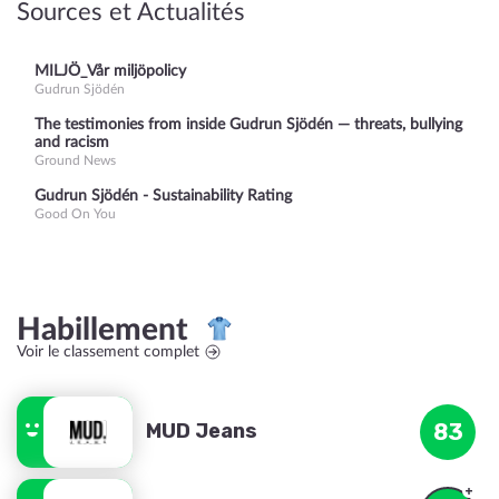
Sources et Actualités
MILJÖ_Vår miljöpolicy
Gudrun Sjödén
The testimonies from inside Gudrun Sjödén — threats, bullying
and racism
Ground News
Gudrun Sjödén - Sustainability Rating
Good On You
Habillement
Voir le classement complet
MUD Jeans
83