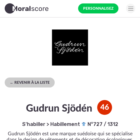
PERSONNALISEZ
← REVENIR À LA LISTE
Gudrun Sjödén
46
S'habiller
>
Habillement
N°727 / 1312
Gudrun Sjödén est une marque suédoise qui se spécialise
dans le design de vêtements et de décoration écologiques.