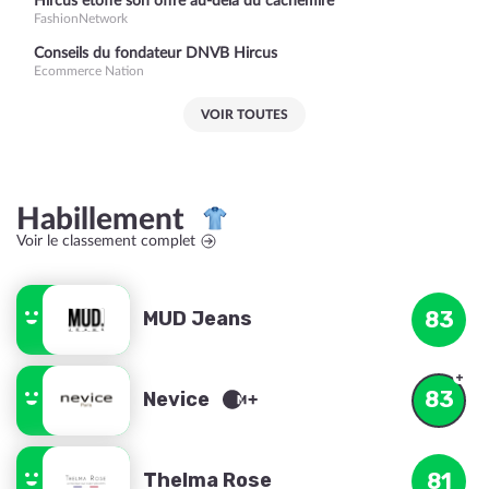
Hircus étoffe son offre au-delà du cachemire
FashionNetwork
Conseils du fondateur DNVB Hircus
Ecommerce Nation
VOIR TOUTES
Habillement
Voir le classement complet
MUD Jeans
83
83
Nevice
Thelma Rose
81