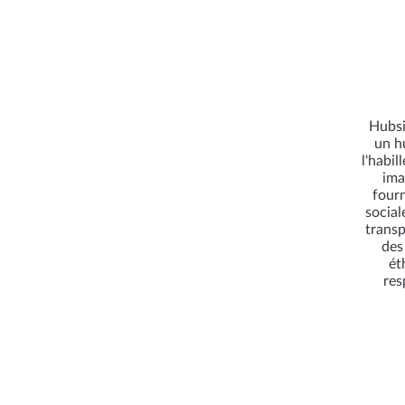
Hubsi
un h
l'habi
ima
fourn
social
transp
des
ét
res