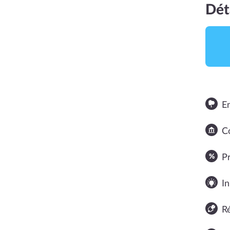
Dét
E
Co
NOTE MOYENNE
P
In
R