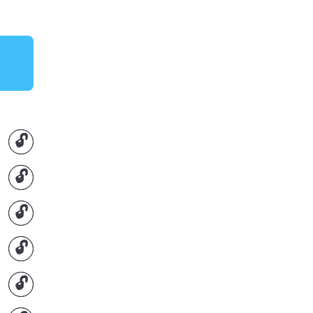
🔓
🔓
🔓
🔓
🔓