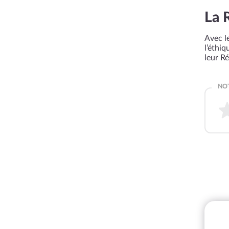
La 
Avec le
l’éthi
leur R