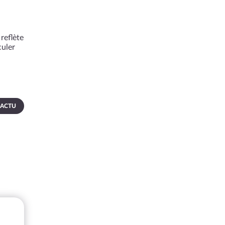
reflète
culer
 ACTU