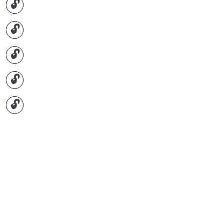
🔓
🔓
🔓
🔓
🔓