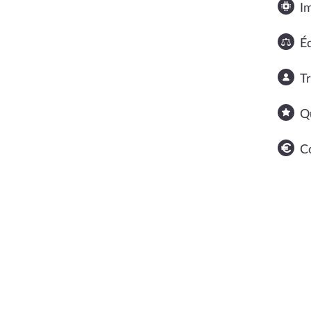
I
Éq
T
Q
C