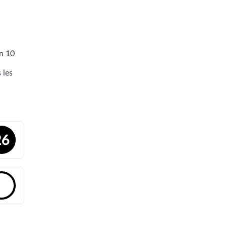
en 10
 les
26
🔓