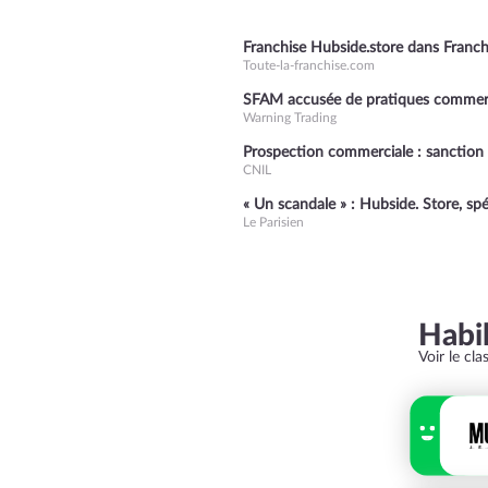
Franchise Hubside.store dans Franch
Toute-la-franchise.com
SFAM accusée de pratiques commercia
Warning Trading
Prospection commerciale : sanction
CNIL
« Un scandale » : Hubside. Store, s
Le Parisien
Habi
Voir le cl