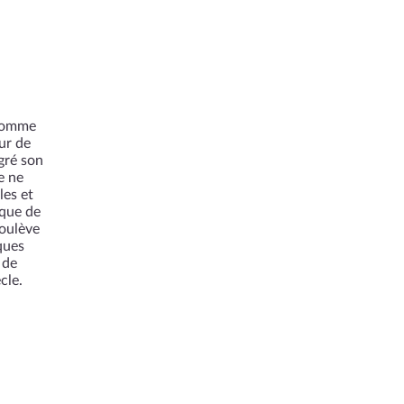
 comme
ur de
gré son
e ne
les et
nque de
soulève
ques
 de
cle.