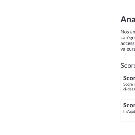
Ana
Nos an
catégor
accessi
valeurs
Scor
Scor
Score 
ci-des
Scor
Il s’ag