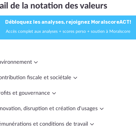
ail de la notation des valeurs
Débloquez les analyses, rejoignez MoralscoreACT!
Accès complet aux analyses + scores perso + soutien à Moralscore
nvironnement
ntribution fiscale et sociétale
rofits et gouvernance
novation, disruption et création d'usages
émunérations et conditions de travail