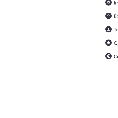
I
Éq
T
Q
C