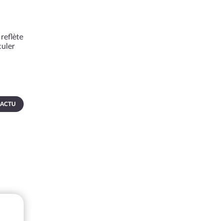
reflète
culer
 ACTU