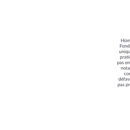
Hümm
Fondé
uniqu
prat
pas en
nota
con
défav
pas p