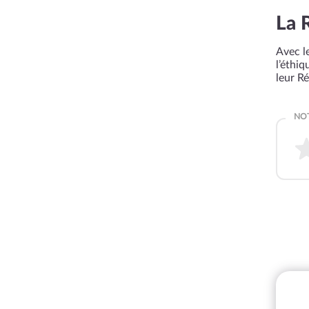
La 
Avec le
l’éthi
leur R