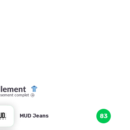
llement
assement complet
MUD Jeans
83