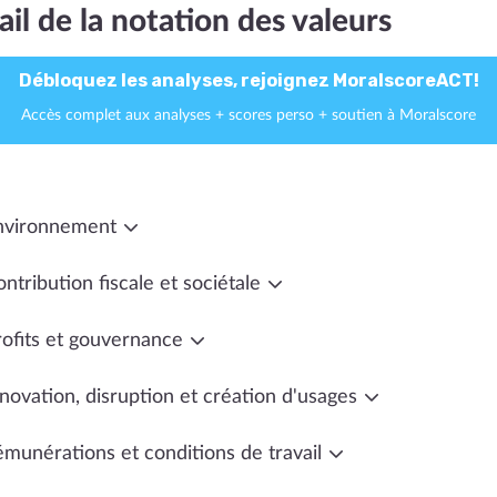
ail de la notation des valeurs
Débloquez les analyses, rejoignez MoralscoreACT!
Accès complet aux analyses + scores perso + soutien à Moralscore
nvironnement
ntribution fiscale et sociétale
rofits et gouvernance
novation, disruption et création d'usages
émunérations et conditions de travail