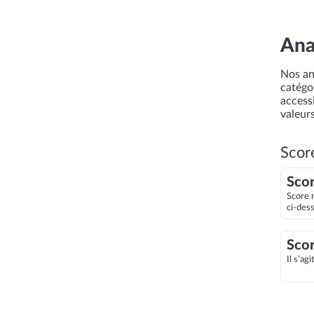
Ana
Nos an
catégor
accessi
valeurs
Scor
Scor
Score 
ci-des
Scor
Il s’ag