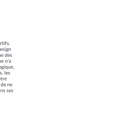
tifs.
design
he des
e n'a
ogique,
, les
être
 de ne
ns ses