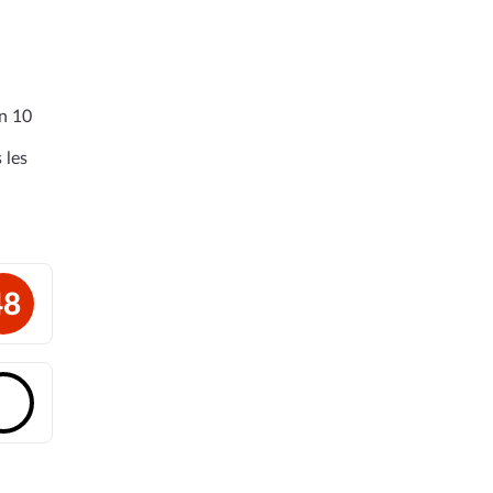
en 10
 les
48
🔓