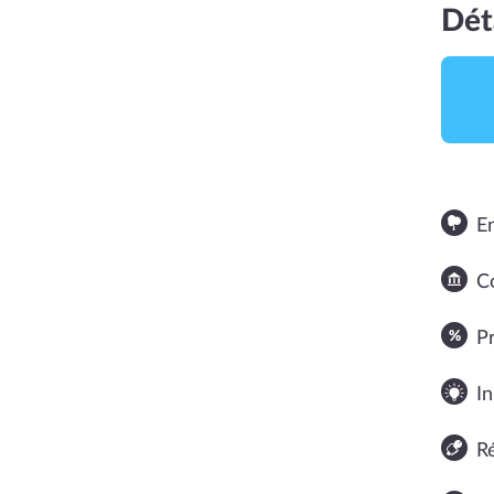
Dét
E
Co
NOTE MOYENNE
P
In
R