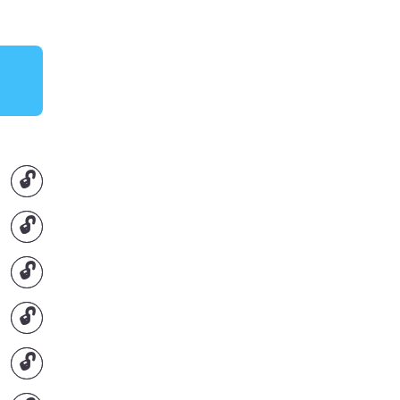
🔓
🔓
🔓
🔓
🔓