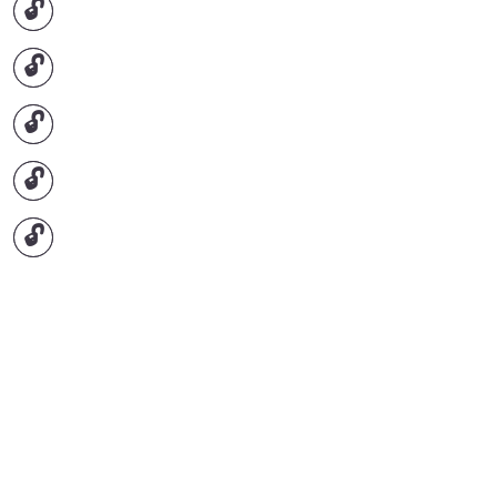
🔓
🔓
🔓
🔓
🔓