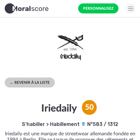
PERSONNALISEZ
← REVENIR À LA LISTE
Iriedaily
50
S'habiller
>
Habillement
N°583 / 1312
Iriedaily est une marque de streetwear allemande fondée en
1994 à Berlin. Elle se targue de proposer des vêtements et