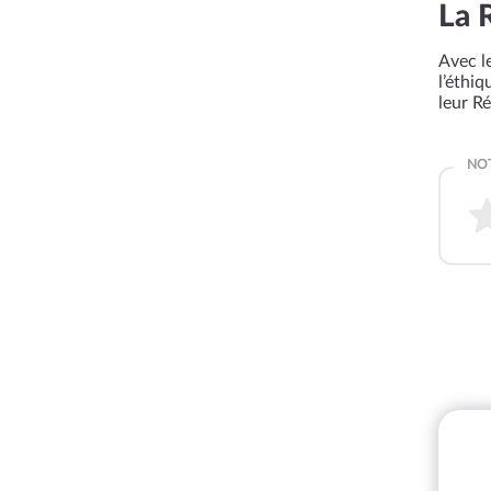
La 
Avec le
l’éthi
leur R