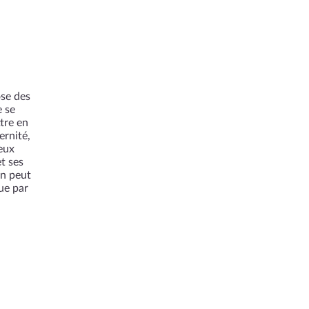
ose des
e se
tre en
ernité,
eux
t ses
n peut
ue par