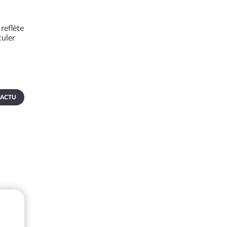
reflète
culer
 ACTU