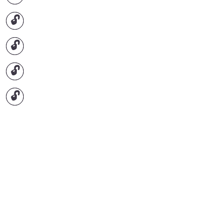
🔓
🔓
🔓
🔓