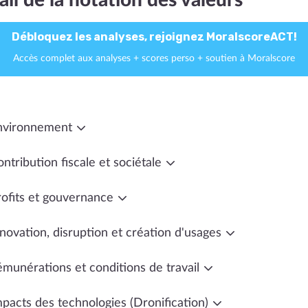
ail de la notation des valeurs
Débloquez les analyses, rejoignez MoralscoreACT!
Accès complet aux analyses + scores perso + soutien à Moralscore
nvironnement
ntribution fiscale et sociétale
rofits et gouvernance
novation, disruption et création d'usages
émunérations et conditions de travail
mpacts des technologies (Dronification)