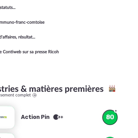
tatuts...
-communo-franc-comtoise
faires, résultat...
 de Contiweb sur sa presse Ricoh
stries & matières premières
assement complet
80
Action Pin