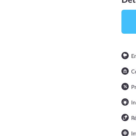
Dét
E
Co
NOTE MOYENNE
P
In
R
I