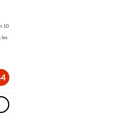
en 10
 les
44
🔓