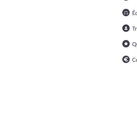
Éq
T
Q
C