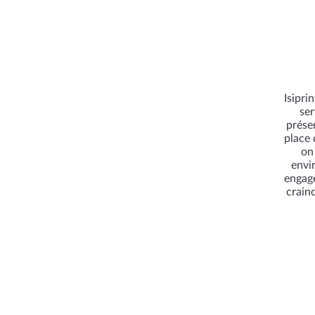
Isipri
ser
prése
place 
on
envi
engag
crain