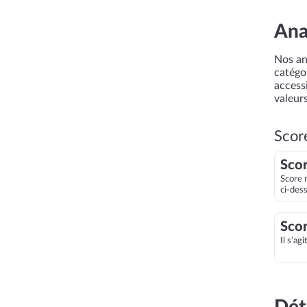
Ana
Nos an
catégor
accessi
valeurs
Score
Scor
Score 
ci-des
Scor
Il s’ag