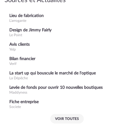
Sources et Actualités
Lieu de fabrication
L'arrogante
Design de Jimmy Fairly
Le Point
Avis clients
Yelp
Bilan financier
Verif
La start up qui bouscule le marché de l'optique
La Dépêche
Levée de fonds pour ouvrir 10 nouvelles boutiques
Maddyness
Fiche entreprise
Societe
VOIR TOUTES