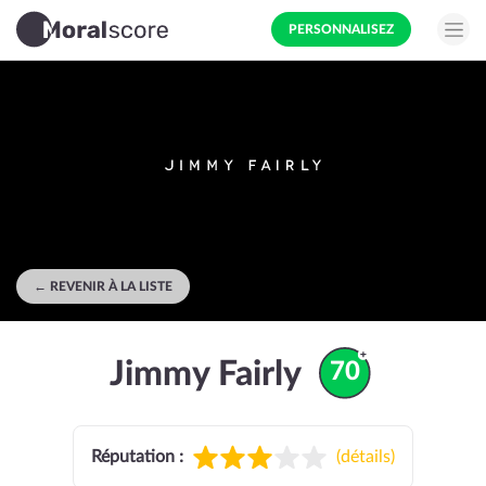
PERSONNALISEZ
← REVENIR À LA LISTE
Jimmy Fairly
70
Réputation :
(
détails
)