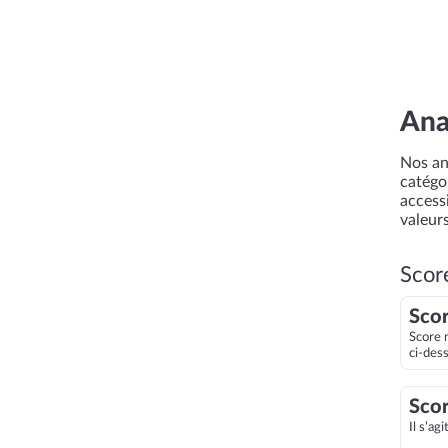
Ana
Nos an
catégor
accessi
valeurs
Scor
Scor
Score 
ci-des
Scor
Il s’ag