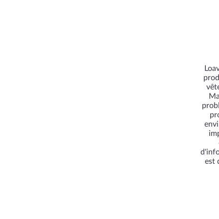
Loav
prod
vêt
Ma
probl
pr
envi
im
d'inf
est 