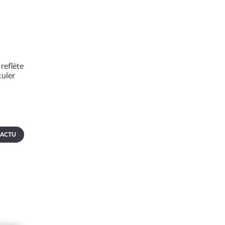
reflète
culer
 ACTU