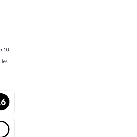
en 10
 les
16
🔓