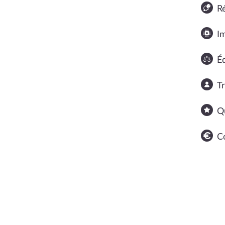
R
I
Éq
T
Q
C