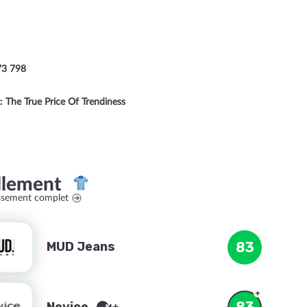
73 798
: The True Price Of Trendiness
llement
assement complet
MUD Jeans
83
83
Nevice