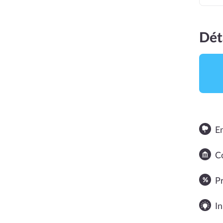
Dét
E
NOTE MOYENNE
Co
P
In