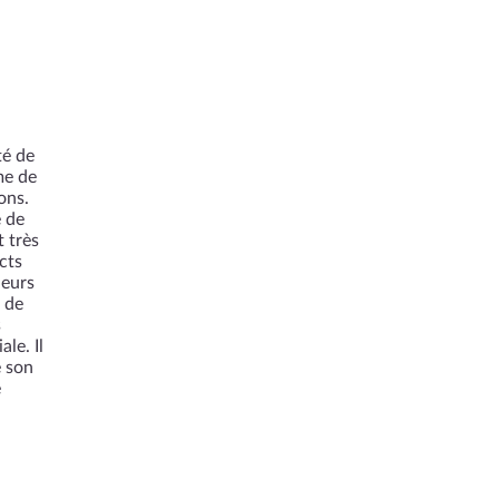
té de
me de
ons.
 de
t très
cts
leurs
 de
s
le. Il
e son
e