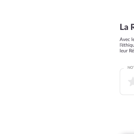
La 
Avec le
l’éthi
leur R