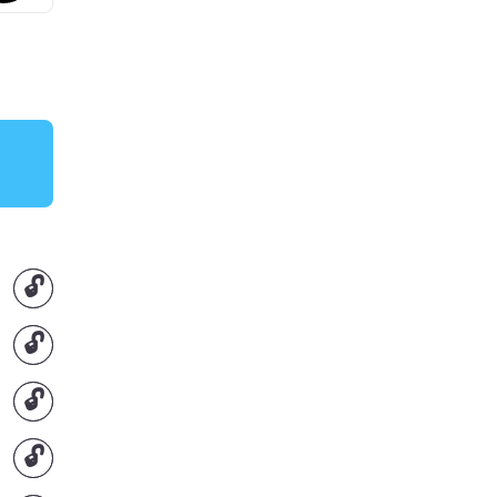
🔓
🔓
🔓
🔓