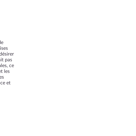
de
ises
désirer
it pas
les, ce
t les
es
ce et