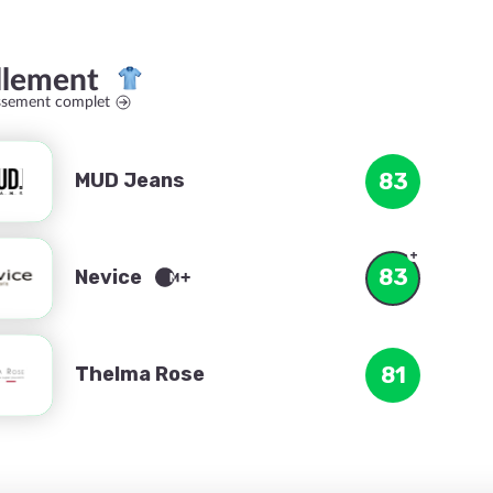
llement
assement complet
MUD Jeans
83
83
Nevice
Thelma Rose
81