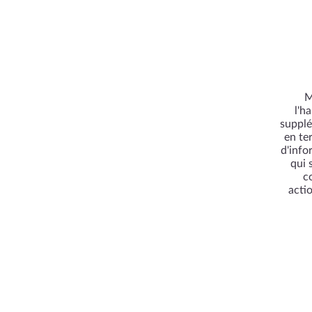
M
l'h
supplé
en te
d'info
qui 
c
acti