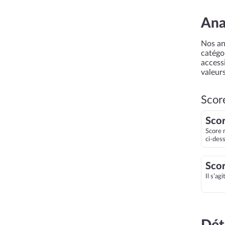
Ana
Nos an
catégor
accessi
valeurs
Scor
Scor
Score 
ci-des
Scor
Il s’ag