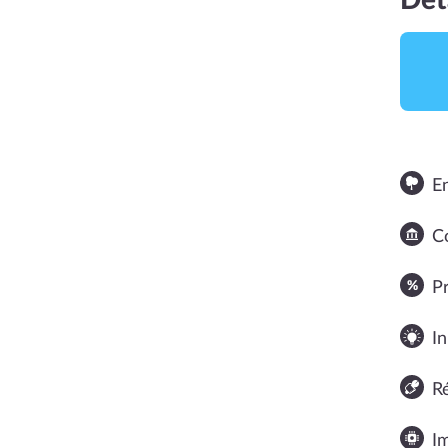
Dét
E
Co
NOTE MOYENNE
P
In
R
I