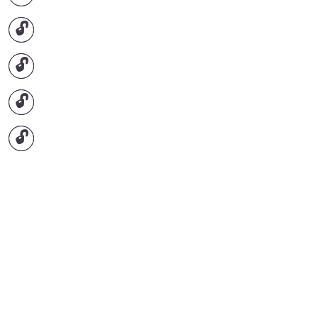
🔓
🔓
🔓
🔓