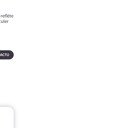
reflète
culer
 ACTU