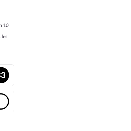
en 10
 les
33
🔓