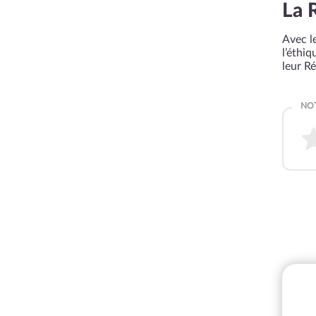
La 
Avec le
l’éthi
leur R