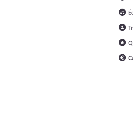
Éq
T
Q
C