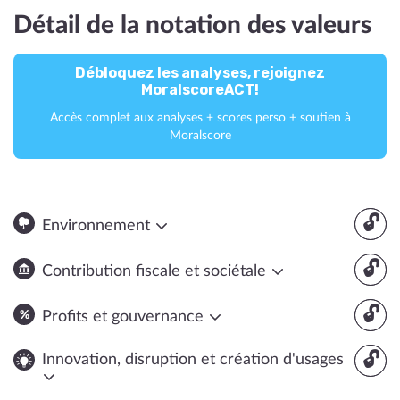
Détail de la notation des valeurs
Débloquez les analyses, rejoignez
MoralscoreACT!
Accès complet aux analyses + scores perso + soutien à
Moralscore
🔓
Environnement
🔓
Contribution fiscale et sociétale
🔓
Profits et gouvernance
🔓
Innovation, disruption et création d'usages