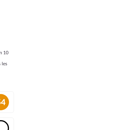
en 10
 les
54
🔓