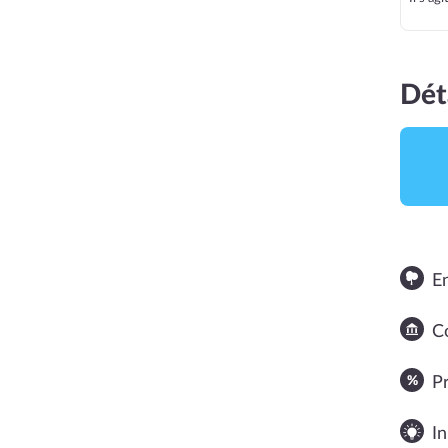
Dét
E
NOTE MOYENNE
Co
P
In