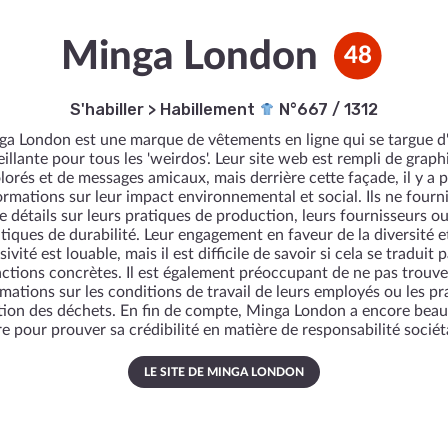
Minga London
48
S'habiller
>
Habillement
N°667 / 1312
a London est une marque de vêtements en ligne qui se targue d
illante pour tous les 'weirdos'. Leur site web est rempli de grap
lorés et de messages amicaux, mais derrière cette façade, il y a 
ormations sur leur impact environnemental et social. Ils ne fourn
e détails sur leurs pratiques de production, leurs fournisseurs ou
itiques de durabilité. Leur engagement en faveur de la diversité e
usivité est louable, mais il est difficile de savoir si cela se traduit 
actions concrètes. Il est également préoccupant de ne pas trouve
rmations sur les conditions de travail de leurs employés ou les pr
tion des déchets. En fin de compte, Minga London a encore bea
re pour prouver sa crédibilité en matière de responsabilité sociét
LE SITE DE MINGA LONDON