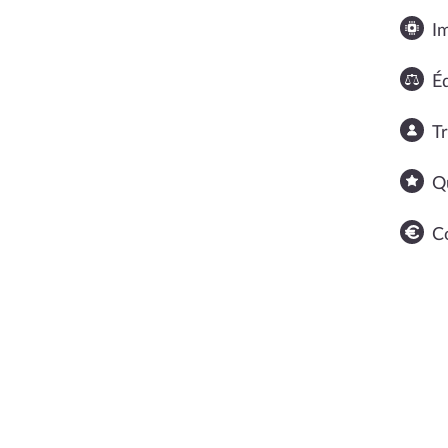
I
Éq
T
Q
C