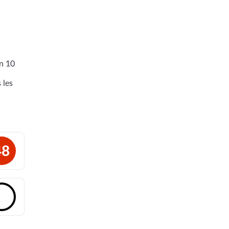
en 10
 les
48
🔓