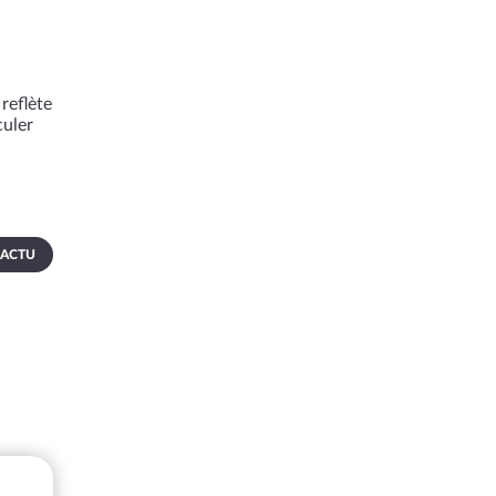
reflète
culer
 ACTU