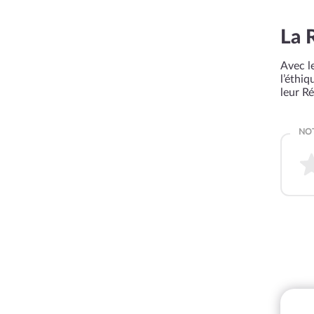
La 
Avec le
l’éthi
leur R