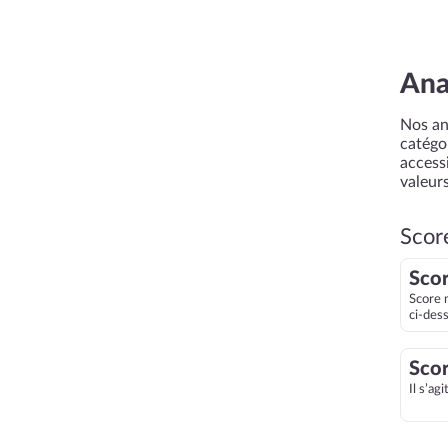
Ana
Nos an
catégor
accessi
valeurs
Scor
Scor
Score 
ci-des
Scor
Il s’ag