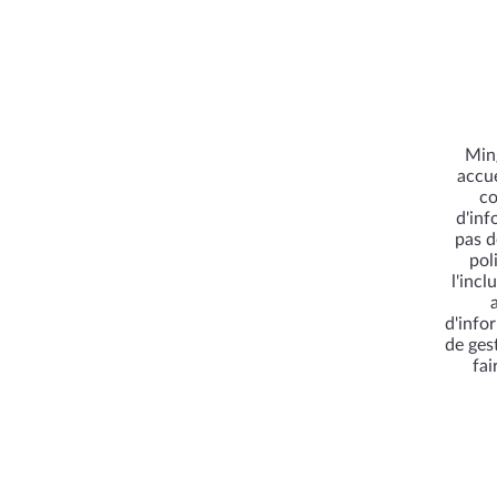
Ming
accue
co
d'inf
pas d
pol
l'incl
d'info
de ges
fai