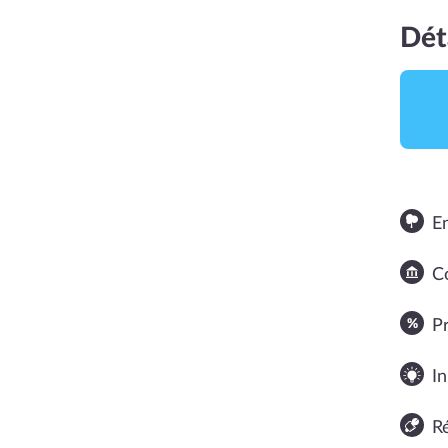
Dét
E
Co
NOTE MOYENNE
P
In
R