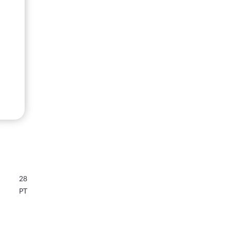
28
PT