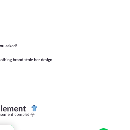
you asked!
lothing brand stole her design
llement
assement complet