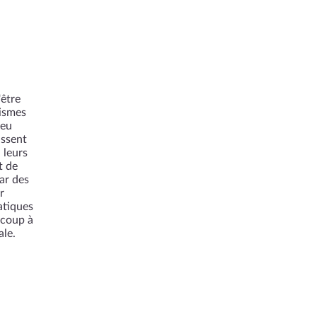
'être
hismes
peu
issent
 leurs
t de
par des
r
atiques
ucoup à
ale.