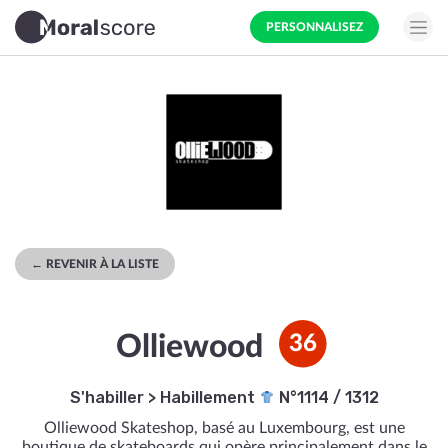
PERSONNALISEZ
← REVENIR À LA LISTE
Olliewood
36
S'habiller
>
Habillement
N°1114 / 1312
Olliewood Skateshop, basé au Luxembourg, est une
boutique de skateboards qui opère principalement dans le