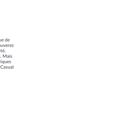
ue de
ouverez
té,
e. Mais
tiques
 Casual