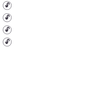
🔓
🔓
🔓
🔓