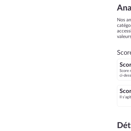
Ana
Nos an
catégor
accessi
valeurs
Scor
Scor
Score 
ci-des
Scor
Il s’ag
Dét