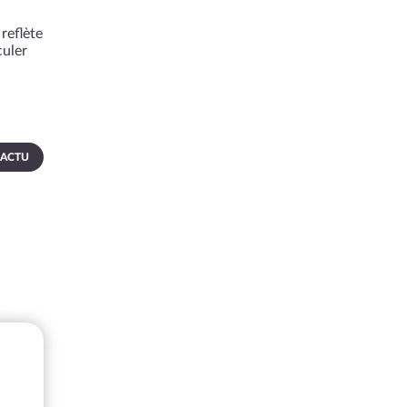
reflète
culer
 ACTU