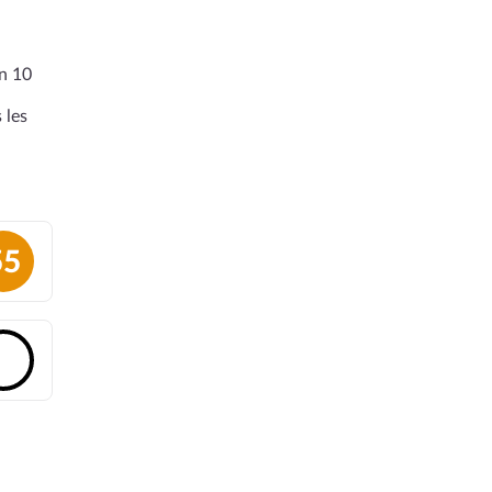
en 10
 les
55
🔓