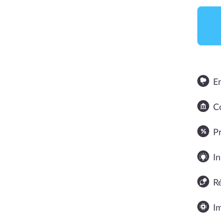
E
Co
NOTE MOYENNE
P
In
R
I