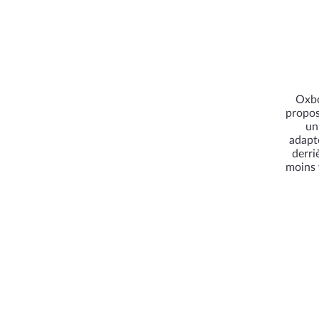
Oxbo
propos
un
adapté
derri
moins 