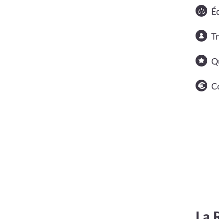
Éq
T
Q
C
La 