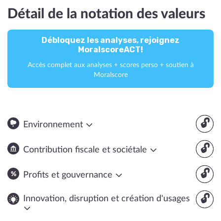
Détail de la notation des valeurs
Débloquez les analyses, rejoignez
MoralscoreACT!
Accès complet aux analyses + scores perso + soutien à
Moralscore
🔓
Environnement
🔓
Contribution fiscale et sociétale
🔓
Profits et gouvernance
🔓
Innovation, disruption et création d'usages