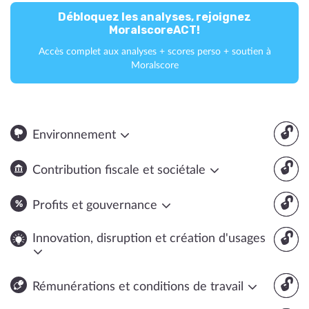
Débloquez les analyses, rejoignez
MoralscoreACT!
Accès complet aux analyses + scores perso + soutien à
Moralscore
🔓
Environnement
🔓
Contribution fiscale et sociétale
🔓
Profits et gouvernance
🔓
Innovation, disruption et création d'usages
🔓
Rémunérations et conditions de travail