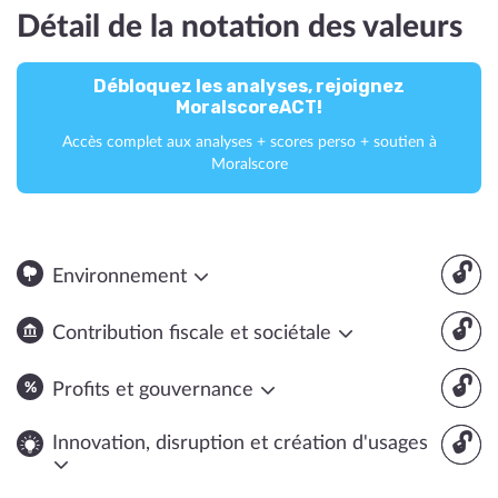
Détail de la notation des valeurs
Débloquez les analyses, rejoignez
MoralscoreACT!
Accès complet aux analyses + scores perso + soutien à
Moralscore
🔓
Environnement
🔓
Contribution fiscale et sociétale
🔓
Profits et gouvernance
🔓
Innovation, disruption et création d'usages