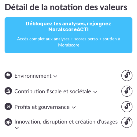
Détail de la notation des valeurs
Débloquez les analyses, rejoignez
MoralscoreACT!
Accès complet aux analyses + scores perso + soutien à
Moralscore
🔓
Environnement
🔓
Contribution fiscale et sociétale
🔓
Profits et gouvernance
🔓
Innovation, disruption et création d'usages