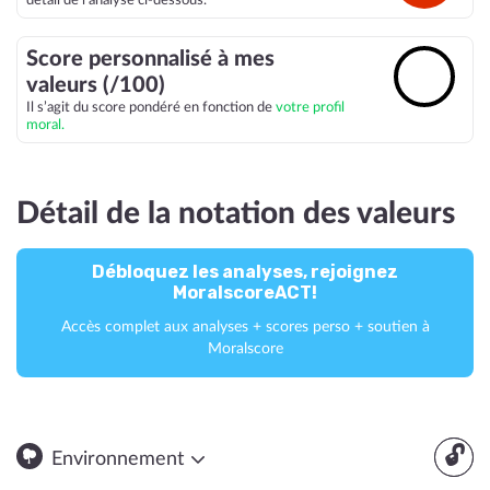
détail de l’analyse ci-dessous.
Score personnalisé à mes
🔓
valeurs (/100)
Il s’agit du score pondéré en fonction de
votre profil
moral.
Détail de la notation des valeurs
Débloquez les analyses, rejoignez
MoralscoreACT!
Accès complet aux analyses + scores perso + soutien à
Moralscore
🔓
Environnement