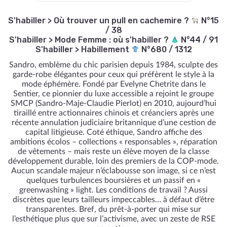
S'habiller
>
Où trouver un pull en cachemire ?
N°15
/ 38
S'habiller
>
Mode Femme : où s'habiller ?
N°44 / 91
S'habiller
>
Habillement
N°680 / 1312
Sandro, emblème du chic parisien depuis 1984, sculpte des
garde-robe élégantes pour ceux qui préfèrent le style à la
mode éphémère. Fondé par Evelyne Chetrite dans le
Sentier, ce pionnier du luxe accessible a rejoint le groupe
SMCP (Sandro-Maje-Claudie Pierlot) en 2010, aujourd’hui
tiraillé entre actionnaires chinois et créanciers après une
récente annulation judiciaire britannique d’une cestion de
capital litigieuse. Coté éthique, Sandro affiche des
ambitions écolos – collections « responsables », réparation
de vêtements – mais reste un élève moyen de la classe
développement durable, loin des premiers de la COP-mode.
Aucun scandale majeur n’éclabousse son image, si ce n’est
quelques turbulences boursières et un passif en «
greenwashing » light. Les conditions de travail ? Aussi
discrètes que leurs tailleurs impeccables… à défaut d’être
transparentes. Bref, du prêt-à-porter qui mise sur
l’esthétique plus que sur l’activisme, avec un zeste de RSE