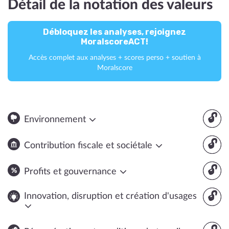
Détail de la notation des valeurs
Débloquez les analyses, rejoignez
MoralscoreACT!
Accès complet aux analyses + scores perso + soutien à
Moralscore
🔓
Environnement
🔓
Contribution fiscale et sociétale
🔓
Profits et gouvernance
🔓
Innovation, disruption et création d'usages